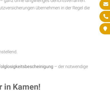
l – ganz ohne langwieriges Gerichtsverfahren.
chutzversicherungen übernehmen in der Regel die
nstellend.
folglosigkeitsbescheinigung
– der notwendige
r in Kamen!