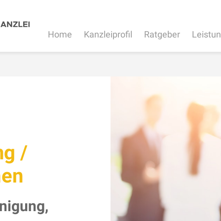
Home
Kanzleiprofil
Ratgeber
Leistu
ng /
men
nigung,