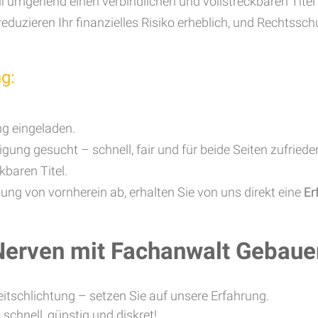
fall umgehend einen verbindlichen und vollstreckbaren Tite
 reduzieren Ihr finanzielles Risiko erheblich, und Rechtss
ng:
g eingeladen.
gung gesucht – schnell, fair und für beide Seiten zufriede
kbaren Titel.
gung von vornherein ab, erhalten Sie von uns direkt eine
Er
 Nerven mit Fachanwalt Gebaue
eitschlichtung – setzen Sie auf unsere Erfahrung.
 schnell, günstig und diskret!